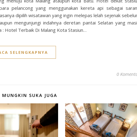
ng menuju kota Malang ataupun kota Batu. Hotel dekat stasi
para pelancong yang menggunakan kereta api sebagai sara
biasanya dipilih wisatawan yang ingin melepas lelah sejenak sebel
taupun mengunjungi indahnya deretan pantai Selatan yang mas
a : Hotel Terbaik Di Malang Kota Stasiun…
ACA SELENGKAPNYA
0 Koment
 MUNGKIN SUKA JUGA