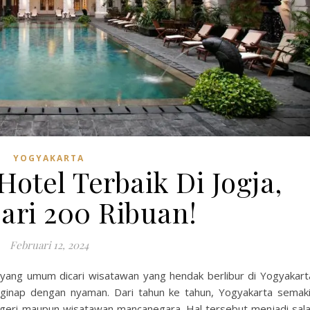
YOGYAKARTA
otel Terbaik Di Jogja,
ari 200 Ribuan!
Februari 12, 2024
l yang umum dicari wisatawan yang hendak berlibur di Yogyakart
inap dengan nyaman. Dari tahun ke tahun, Yogyakarta semak
egeri maupun wisatawan mancanegara. Hal tersebut menjadi sal