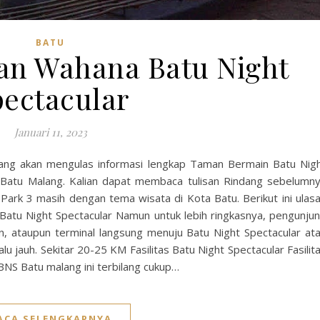
BATU
an Wahana Batu Night
pectacular
Januari 11, 2023
indang akan mengulas informasi lengkap Taman Bermain Batu Nig
 Batu Malang. Kalian dapat membaca tulisan Rindang sebelumn
m Park 3 masih dengan tema wisata di Kota Batu. Berikut ini ulas
Batu Night Spectacular Namun untuk lebih ringkasnya, pengunju
un, ataupun terminal langsung menuju Batu Night Spectacular at
lu jauh. Sekitar 20-25 KM Fasilitas Batu Night Spectacular Fasilit
BNS Batu malang ini terbilang cukup…
ACA SELENGKAPNYA