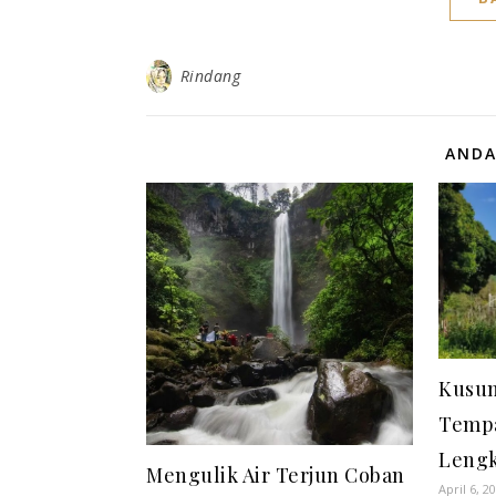
Rindang
ANDA
Kusum
Tempa
Lengk
Mengulik Air Terjun Coban
April 6, 2